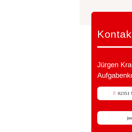
Kontak
Jürgen Kr
Aufgabenko
02351 
ju