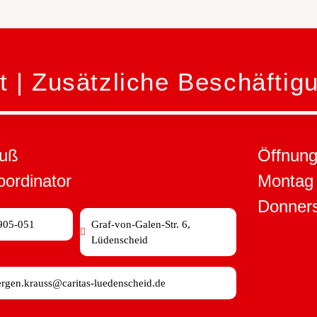
t | Zusätzliche Beschäftig
auß
Öffnung
ordinator
Montag 
Donner
905-051
Graf-von-Galen-Str. 6,
Lüdenscheid
ergen.krauss@caritas-luedenscheid.de